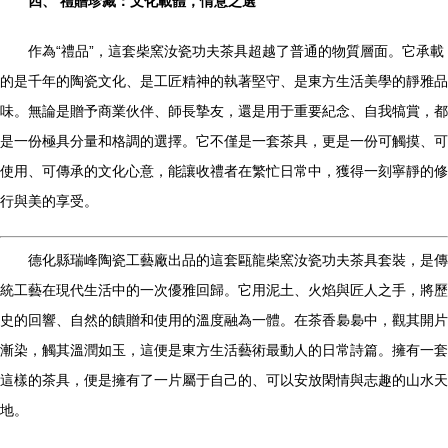
四、 禮贈珍藏：文化載體，情意之選
作為“禮品”，這套柴窯汝瓷功夫茶具超越了普通的物質層面。它承載
的是千年的陶瓷文化、是工匠精神的執著堅守、是東方生活美學的靜雅品
味。無論是贈予商業伙伴、師長摯友，還是用于重要紀念、自我犒賞，都
是一份極具分量和格調的選擇。它不僅是一套茶具，更是一份可觸摸、可
使用、可傳承的文化心意，能讓收禮者在繁忙日常中，獲得一刻寧靜的修
行與美的享受。
德化縣瑞峰陶瓷工藝廠出品的這套甌龍柴窯汝瓷功夫茶具套裝，是傳
統工藝在現代生活中的一次優雅回歸。它用泥土、火焰與匠人之手，將歷
史的回響、自然的饋贈和使用的溫度融為一體。在茶香裊裊中，觀其開片
漸染，觸其溫潤如玉，這便是東方生活藝術最動人的日常詩篇。擁有一套
這樣的茶具，便是擁有了一片屬于自己的、可以安放閑情與志趣的山水天
地。