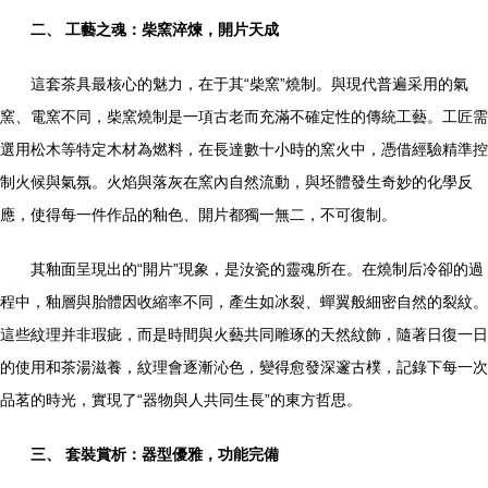
二、 工藝之魂：柴窯淬煉，開片天成
這套茶具最核心的魅力，在于其“柴窯”燒制。與現代普遍采用的氣
窯、電窯不同，柴窯燒制是一項古老而充滿不確定性的傳統工藝。工匠需
選用松木等特定木材為燃料，在長達數十小時的窯火中，憑借經驗精準控
制火候與氣氛。火焰與落灰在窯內自然流動，與坯體發生奇妙的化學反
應，使得每一件作品的釉色、開片都獨一無二，不可復制。
其釉面呈現出的“開片”現象，是汝瓷的靈魂所在。在燒制后冷卻的過
程中，釉層與胎體因收縮率不同，產生如冰裂、蟬翼般細密自然的裂紋。
這些紋理并非瑕疵，而是時間與火藝共同雕琢的天然紋飾，隨著日復一日
的使用和茶湯滋養，紋理會逐漸沁色，變得愈發深邃古樸，記錄下每一次
品茗的時光，實現了“器物與人共同生長”的東方哲思。
三、 套裝賞析：器型優雅，功能完備