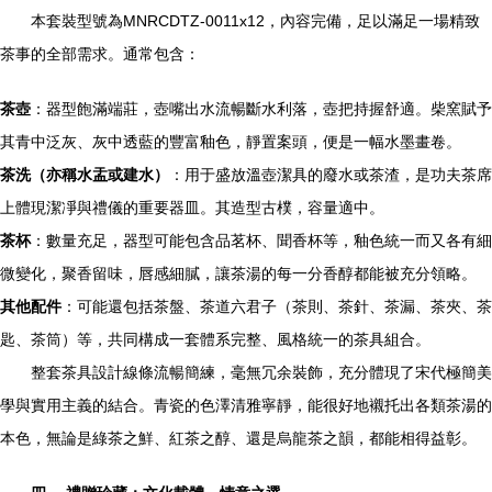
本套裝型號為MNRCDTZ-0011x12，內容完備，足以滿足一場精致
茶事的全部需求。通常包含：
茶壺
：器型飽滿端莊，壺嘴出水流暢斷水利落，壺把持握舒適。柴窯賦予
其青中泛灰、灰中透藍的豐富釉色，靜置案頭，便是一幅水墨畫卷。
茶洗（亦稱水盂或建水）
：用于盛放溫壺潔具的廢水或茶渣，是功夫茶席
上體現潔凈與禮儀的重要器皿。其造型古樸，容量適中。
茶杯
：數量充足，器型可能包含品茗杯、聞香杯等，釉色統一而又各有細
微變化，聚香留味，唇感細膩，讓茶湯的每一分香醇都能被充分領略。
其他配件
：可能還包括茶盤、茶道六君子（茶則、茶針、茶漏、茶夾、茶
匙、茶筒）等，共同構成一套體系完整、風格統一的茶具組合。
整套茶具設計線條流暢簡練，毫無冗余裝飾，充分體現了宋代極簡美
學與實用主義的結合。青瓷的色澤清雅寧靜，能很好地襯托出各類茶湯的
本色，無論是綠茶之鮮、紅茶之醇、還是烏龍茶之韻，都能相得益彰。