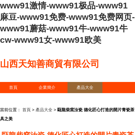
www91激情-www91极品-www91
麻豆-www91免费-www91免费网页-
www91蘑菇-www91牛-www91牛
cw-www91女-www91欧美
山西天知善商貿有限公司
首頁
企業簡介
產品大全
聯系我們
企業信息
訪客留言
當前位置：
首頁
>
產品大全
>
甌龍柴窯汝瓷 德化匠心打造的開片青瓷茶
具之美