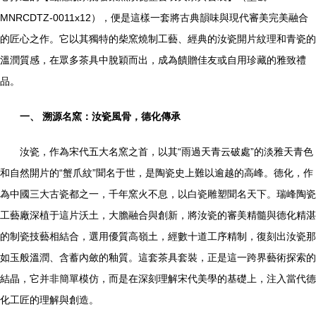
MNRCDTZ-0011x12），便是這樣一套將古典韻味與現代審美完美融合
的匠心之作。它以其獨特的柴窯燒制工藝、經典的汝瓷開片紋理和青瓷的
溫潤質感，在眾多茶具中脫穎而出，成為饋贈佳友或自用珍藏的雅致禮
品。
一、 溯源名窯：汝瓷風骨，德化傳承
汝瓷，作為宋代五大名窯之首，以其“雨過天青云破處”的淡雅天青色
和自然開片的“蟹爪紋”聞名于世，是陶瓷史上難以逾越的高峰。德化，作
為中國三大古瓷都之一，千年窯火不息，以白瓷雕塑聞名天下。瑞峰陶瓷
工藝廠深植于這片沃土，大膽融合與創新，將汝瓷的審美精髓與德化精湛
的制瓷技藝相結合，選用優質高嶺土，經數十道工序精制，復刻出汝瓷那
如玉般溫潤、含蓄內斂的釉質。這套茶具套裝，正是這一跨界藝術探索的
結晶，它并非簡單模仿，而是在深刻理解宋代美學的基礎上，注入當代德
化工匠的理解與創造。