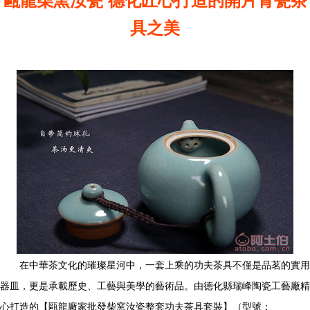
甌龍柴窯汝瓷 德化匠心打造的開片青瓷茶
具之美
在中華茶文化的璀璨星河中，一套上乘的功夫茶具不僅是品茗的實用
器皿，更是承載歷史、工藝與美學的藝術品。由德化縣瑞峰陶瓷工藝廠精
心打造的【甌龍廠家批發柴窯汝瓷整套功夫茶具套裝】（型號：