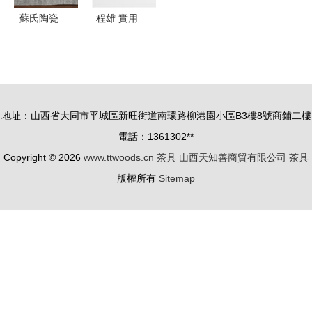
蘇氏陶瓷
程雄 實用
羊脂玉茶具
是賦予東方
套裝，以德
美學生命力
化“中國
的關鍵，以
白”演繹功
家用電器為
地址：山西省大同市平城區新旺街道南環路柳港園小區B3樓8號商鋪二樓
夫茶道之美
例
電話：1361302**
Copyright © 2026
www.ttwoods.cn
茶具
山西天知善商貿有限公司
茶具
版權所有
Sitemap