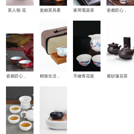
茶人嶺·花
瓷銘茶具產
家用電器茶
瓷都匠心，
開見禪 禪
品 瓷銘茶
具選購指南
美妝雅韻
定手繪白瓷
具產品圖片
智能化飲茶
景德鎮玲瓏
茶具茶盤6
瓷銘茶具怎
時代的優選
茶杯與精選
件套鑒賞
么樣 最新
化妝品推薦
瓷銘茶具產
品展示
瓷都匠心，
精致生活，
手繪青花瓷
紫砂蓮花茶
國禮華章
從一套白色
茶具 景德
具 以匠心
探秘中國紅
茶具開始
鎮匠心傳承
塑禪意，品
瓷與鑲金皓
產品實物賞
與九正品牌
茗賞器的藝
月茶具的藝
析與免費下
的優雅融合
術臻選
術魅力
載指南